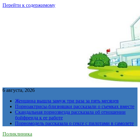
Перейти к содержимому
6 августа, 2026
Женщина вышла замуж три раза за пять месяцев
Порноактрисы-близняшки рассказали о съемках вместе
Скандальная порнозвезда рассказала об отношении
бойфренда к ее работе
Порномодель рассказала о сексе с пилотами в самолете
Поликлиника