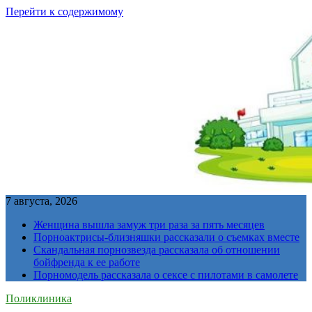
Перейти к содержимому
7 августа, 2026
Женщина вышла замуж три раза за пять месяцев
Порноактрисы-близняшки рассказали о съемках вместе
Скандальная порнозвезда рассказала об отношении
бойфренда к ее работе
Порномодель рассказала о сексе с пилотами в самолете
Поликлиника