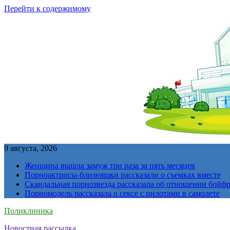
Перейти к содержимому
9 августа, 2026
Женщина вышла замуж три раза за пять месяцев
Порноактрисы-близняшки рассказали о съемках вместе
Скандальная порнозвезда рассказала об отношении бойфре
Порномодель рассказала о сексе с пилотами в самолете
Поликлиника
Новостная рассылка