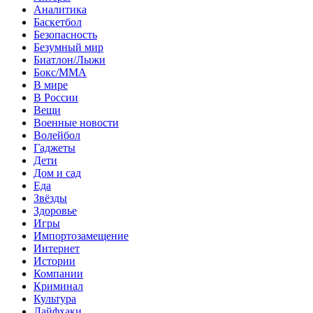
Аналитика
Баскетбол
Безопасность
Безумный мир
Биатлон/Лыжи
Бокс/MMA
В мире
В России
Вещи
Военные новости
Волейбол
Гаджеты
Дети
Дом и сад
Еда
Звёзды
Здоровье
Игры
Импортозамещение
Интернет
Истории
Компании
Криминал
Культура
Лайфхаки