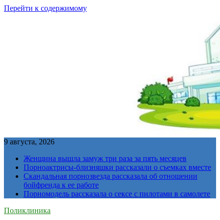
Перейти к содержимому
9 августа, 2026
Женщина вышла замуж три раза за пять месяцев
Порноактрисы-близняшки рассказали о съемках вместе
Скандальная порнозвезда рассказала об отношении
бойфренда к ее работе
Порномодель рассказала о сексе с пилотами в самолете
Поликлиника