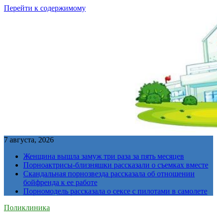
Перейти к содержимому
7 августа, 2026
Женщина вышла замуж три раза за пять месяцев
Порноактрисы-близняшки рассказали о съемках вместе
Скандальная порнозвезда рассказала об отношении
бойфренда к ее работе
Порномодель рассказала о сексе с пилотами в самолете
Поликлиника