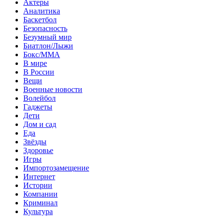
Актеры
Аналитика
Баскетбол
Безопасность
Безумный мир
Биатлон/Лыжи
Бокс/MMA
В мире
В России
Вещи
Военные новости
Волейбол
Гаджеты
Дети
Дом и сад
Еда
Звёзды
Здоровье
Игры
Импортозамещение
Интернет
Истории
Компании
Криминал
Культура