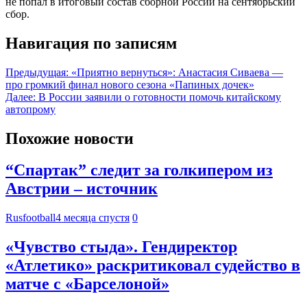
не попал в итоговый состав сборной России на сентябрьский
сбор.
Навигация по записям
Предыдущая:
«Приятно вернуться»: Анастасия Сиваева —
про громкий финал нового сезона «Папиных дочек»
Далее:
В России заявили о готовности помочь китайскому
автопрому
Похожие новости
“Спартак” следит за голкипером из
Австрии – источник
Rusfootball
4 месяца спустя
0
«Чувство стыда». Гендиректор
«Атлетико» раскритиковал судейство в
матче с «Барселоной»