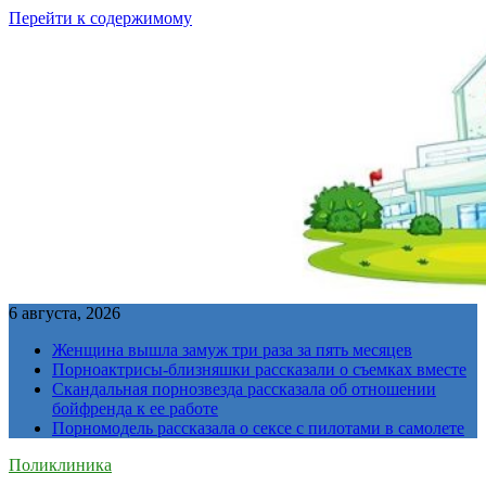
Перейти к содержимому
6 августа, 2026
Женщина вышла замуж три раза за пять месяцев
Порноактрисы-близняшки рассказали о съемках вместе
Скандальная порнозвезда рассказала об отношении
бойфренда к ее работе
Порномодель рассказала о сексе с пилотами в самолете
Поликлиника