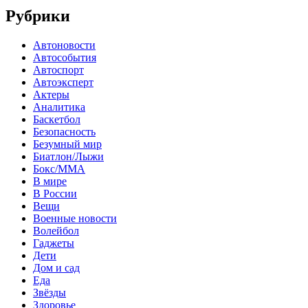
Рубрики
Автоновости
Автособытия
Автоспорт
Автоэксперт
Актеры
Аналитика
Баскетбол
Безопасность
Безумный мир
Биатлон/Лыжи
Бокс/MMA
В мире
В России
Вещи
Военные новости
Волейбол
Гаджеты
Дети
Дом и сад
Еда
Звёзды
Здоровье