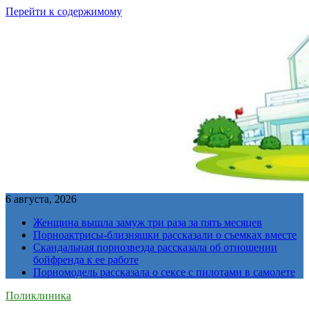
Перейти к содержимому
6 августа, 2026
Женщина вышла замуж три раза за пять месяцев
Порноактрисы-близняшки рассказали о съемках вместе
Скандальная порнозвезда рассказала об отношении
бойфренда к ее работе
Порномодель рассказала о сексе с пилотами в самолете
Поликлиника