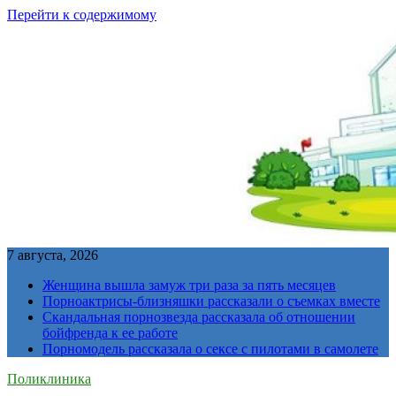
Перейти к содержимому
7 августа, 2026
Женщина вышла замуж три раза за пять месяцев
Порноактрисы-близняшки рассказали о съемках вместе
Скандальная порнозвезда рассказала об отношении
бойфренда к ее работе
Порномодель рассказала о сексе с пилотами в самолете
Поликлиника