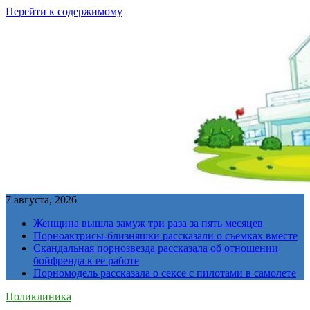
Перейти к содержимому
7 августа, 2026
Женщина вышла замуж три раза за пять месяцев
Порноактрисы-близняшки рассказали о съемках вместе
Скандальная порнозвезда рассказала об отношении
бойфренда к ее работе
Порномодель рассказала о сексе с пилотами в самолете
Поликлиника