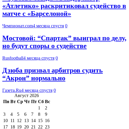
«Атлетико» раскритиковал судейство в
матче с «Барселоной»
Чемпионат.com
4 месяца спустя
0
Мостовой: “Спартак” выиграл по делу,
но будут споры о судействе
Rusfootball
4 месяца спустя
0
Дзюба призвал арбитров судить
“Акрон” нормально
Газета.Ru
4 месяца спустя
0
Август 2026
Пн
Вт
Ср
Чт
Пт
Сб
Вс
1
2
3
4
5
6
7
8
9
10
11
12
13
14
15
16
17
18
19
20
21
22
23