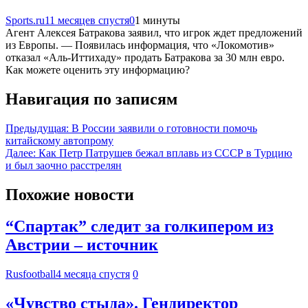
Sports.ru
11 месяцев спустя
0
1 минуты
Агент Алексея Батракова заявил, что игрок ждет предложений
из Европы. — Появилась информация, что «Локомотив»
отказал «Аль‑Иттихаду» продать Батракова за 30 млн евро.
Как можете оценить эту информацию?
Навигация по записям
Предыдущая:
В России заявили о готовности помочь
китайскому автопрому
Далее:
Как Петр Патрушев бежал вплавь из СССР в Турцию
и был заочно расстрелян
Похожие новости
“Спартак” следит за голкипером из
Австрии – источник
Rusfootball
4 месяца спустя
0
«Чувство стыда». Гендиректор