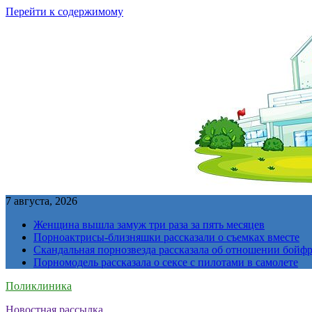
Перейти к содержимому
7 августа, 2026
Женщина вышла замуж три раза за пять месяцев
Порноактрисы-близняшки рассказали о съемках вместе
Скандальная порнозвезда рассказала об отношении бойфре
Порномодель рассказала о сексе с пилотами в самолете
Поликлиника
Новостная рассылка