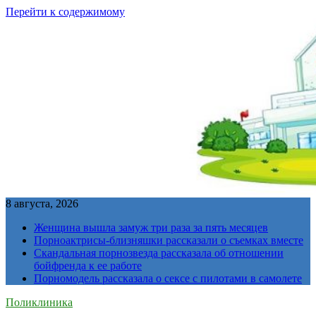
Перейти к содержимому
8 августа, 2026
Женщина вышла замуж три раза за пять месяцев
Порноактрисы-близняшки рассказали о съемках вместе
Скандальная порнозвезда рассказала об отношении
бойфренда к ее работе
Порномодель рассказала о сексе с пилотами в самолете
Поликлиника