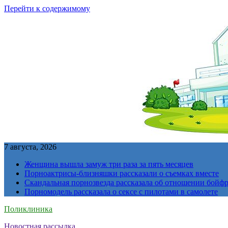
Перейти к содержимому
7 августа, 2026
Женщина вышла замуж три раза за пять месяцев
Порноактрисы-близняшки рассказали о съемках вместе
Скандальная порнозвезда рассказала об отношении бойфре
Порномодель рассказала о сексе с пилотами в самолете
Поликлиника
Новостная рассылка