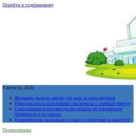
Перейти к содержимому
8 августа, 2026
Женщина вышла замуж три раза за пять месяцев
Порноактрисы-близняшки рассказали о съемках вместе
Скандальная порнозвезда рассказала об отношении
бойфренда к ее работе
Порномодель рассказала о сексе с пилотами в самолете
Поликлиника