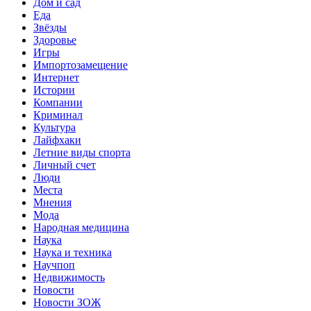
Дом и сад
Еда
Звёзды
Здоровье
Игры
Импортозамещение
Интернет
Истории
Компании
Криминал
Культура
Лайфхаки
Летние виды спорта
Личный счет
Люди
Места
Мнения
Мода
Народная медицина
Наука
Наука и техника
Научпоп
Недвижимость
Новости
Новости ЗОЖ