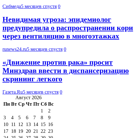
Сибмеда
5 месяцев спустя
0
Невидимая угроза: эпидемиолог
предупредила о распространении кори
через вентиляцию в многоэтажках
runews24.ru
5 месяцев спустя
0
«Движение против рака» просит
Минздрав ввести в диспансеризацию
скрининг легкого
Газета.Ru
5 месяцев спустя
0
Август 2026
Пн
Вт
Ср
Чт
Пт
Сб
Вс
1
2
3
4
5
6
7
8
9
10
11
12
13
14
15
16
17
18
19
20
21
22
23
24
25
26
27
28
29
30