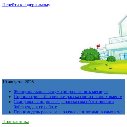
Перейти к содержимому
10 августа, 2026
Женщина вышла замуж три раза за пять месяцев
Порноактрисы-близняшки рассказали о съемках вместе
Скандальная порнозвезда рассказала об отношении
бойфренда к ее работе
Порномодель рассказала о сексе с пилотами в самолете
Поликлиника