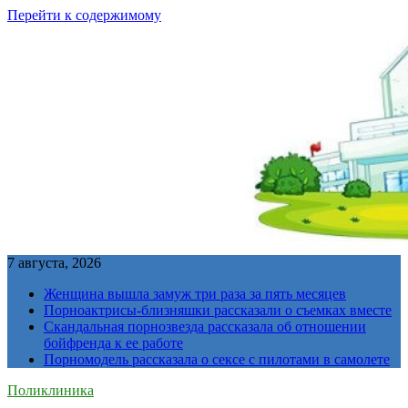
Перейти к содержимому
7 августа, 2026
Женщина вышла замуж три раза за пять месяцев
Порноактрисы-близняшки рассказали о съемках вместе
Скандальная порнозвезда рассказала об отношении
бойфренда к ее работе
Порномодель рассказала о сексе с пилотами в самолете
Поликлиника