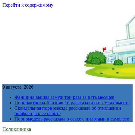
Перейти к содержимому
9 августа, 2026
Женщина вышла замуж три раза за пять месяцев
Порноактрисы-близняшки рассказали о съемках вместе
Скандальная порнозвезда рассказала об отношении
бойфренда к ее работе
Порномодель рассказала о сексе с пилотами в самолете
Поликлиника