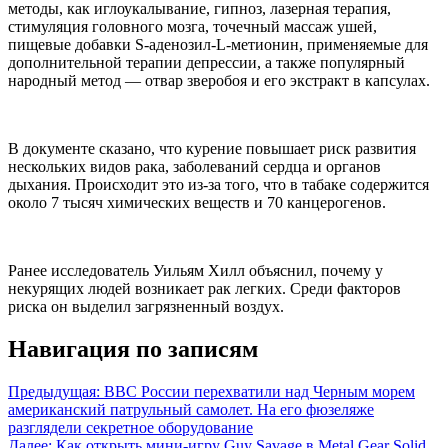
методы, как иглоукалывание, гипноз, лазерная терапия,
стимуляция головного мозга, точечный массаж ушей,
пищевые добавки S-аденозил-L-метионин, применяемые для
дополнительной терапии депрессии, а также популярный
народный метод — отвар зверобоя и его экстракт в капсулах.
В документе сказано, что курение повышает риск развития
нескольких видов рака, заболеваний сердца и органов
дыхания. Происходит это из-за того, что в табаке содержится
около 7 тысяч химических веществ и 70 канцерогенов.
Ранее исследователь Уильям Хилл объяснил, почему у
некурящих людей возникает рак легких. Среди факторов
риска он выделил загрязненный воздух.
Навигация по записям
Предыдущая:
ВВС России перехватили над Черным морем
американский патрульный самолет. На его фюзеляже
разглядели секретное оборудование
Далее:
Как открыть мини-игру Guy Savage в Metal Gear Solid