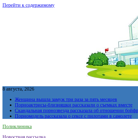
Перейти к содержимому
8 августа, 2026
Женщина вышла замуж три раза за пять месяцев
Порноактрисы-близняшки рассказали о съемках вместе
Скандальная порнозвезда рассказала об отношении бойфре
Порномодель рассказала о сексе с пилотами в самолете
Поликлиника
Новостная рассылка