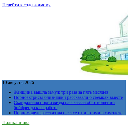
Перейти к содержимому
10 августа, 2026
Женщина вышла замуж три раза за пять месяцев
Порноактрисы-близняшки рассказали о съемках вместе
Скандальная порнозвезда рассказала об отношении
бойфренда к ее работе
Порномодель рассказала о сексе с пилотами в самолете
Поликлиника