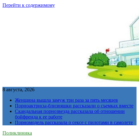
Перейти к содержимому
8 августа, 2026
Женщина вышла замуж три раза за пять месяцев
Порноактрисы-близняшки рассказали о съемках вместе
Скандальная порнозвезда рассказала об отношении
бойфренда к ее работе
Порномодель рассказала о сексе с пилотами в самолете
Поликлиника