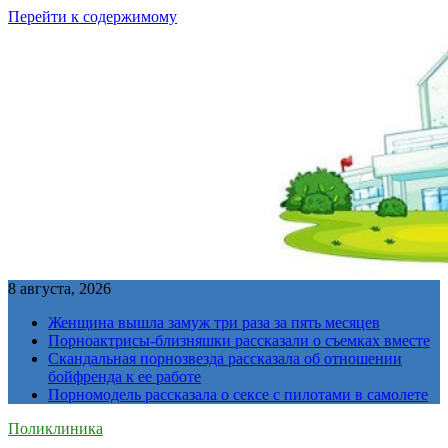
Перейти к содержимому
8 августа, 2026
Женщина вышла замуж три раза за пять месяцев
Порноактрисы-близняшки рассказали о съемках вместе
Скандальная порнозвезда рассказала об отношении
бойфренда к ее работе
Порномодель рассказала о сексе с пилотами в самолете
Поликлиника