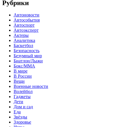
Рубрики
Автоновости
Автособытия
Автоспорт
Автоэксперт
Актеры
Аналитика
Баскетбол
Безопасность
Безумный мир
Биатлон/Лыжи
Бокс/MMA
В мире
В России
Вещи
Военные новости
Волейбол
Гаджеты
Дети
Дом и сад
Еда
Звёзды
Здоровье