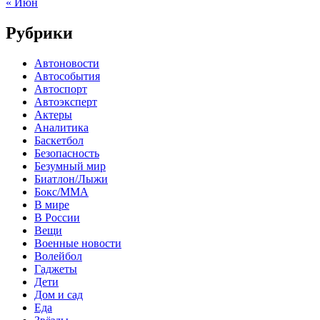
« Июн
Рубрики
Автоновости
Автособытия
Автоспорт
Автоэксперт
Актеры
Аналитика
Баскетбол
Безопасность
Безумный мир
Биатлон/Лыжи
Бокс/MMA
В мире
В России
Вещи
Военные новости
Волейбол
Гаджеты
Дети
Дом и сад
Еда