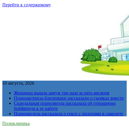
Перейти к содержимому
10 августа, 2026
Женщина вышла замуж три раза за пять месяцев
Порноактрисы-близняшки рассказали о съемках вместе
Скандальная порнозвезда рассказала об отношении
бойфренда к ее работе
Порномодель рассказала о сексе с пилотами в самолете
Поликлиника