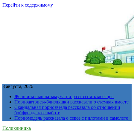
Перейти к содержимому
8 августа, 2026
Женщина вышла замуж три раза за пять месяцев
Порноактрисы-близняшки рассказали о съемках вместе
Скандальная порнозвезда рассказала об отношении
бойфренда к ее работе
Порномодель рассказала о сексе с пилотами в самолете
Поликлиника