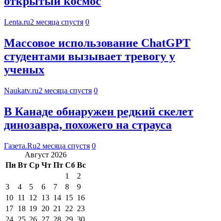
открытый космос
Lenta.ru
2 месяца спустя
0
Массовое использование ChatGPT
студентами вызывает тревогу у
ученых
Naukatv.ru
2 месяца спустя
0
В Канаде обнаружен редкий скелет
динозавра, похожего на страуса
Газета.Ru
2 месяца спустя
0
Август 2026
Пн
Вт
Ср
Чт
Пт
Сб
Вс
1
2
3
4
5
6
7
8
9
10
11
12
13
14
15
16
17
18
19
20
21
22
23
24
25
26
27
28
29
30