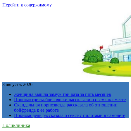
Перейти к содержимому
8 августа, 2026
Женщина вышла замуж три раза за пять месяцев
Порноактрисы-близняшки рассказали о съемках вместе
Скандальная порнозвезда рассказала об отношении
бойфренда к ее работе
Порномодель рассказала о сексе с пилотами в самолете
Поликлиника