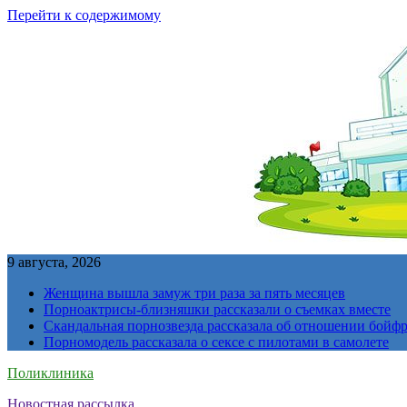
Перейти к содержимому
9 августа, 2026
Женщина вышла замуж три раза за пять месяцев
Порноактрисы-близняшки рассказали о съемках вместе
Скандальная порнозвезда рассказала об отношении бойфре
Порномодель рассказала о сексе с пилотами в самолете
Поликлиника
Новостная рассылка