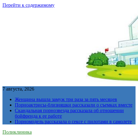
Перейти к содержимому
7 августа, 2026
Женщина вышла замуж три раза за пять месяцев
Порноактрисы-близняшки рассказали о съемках вместе
Скандальная порнозвезда рассказала об отношении
бойфренда к ее работе
Порномодель рассказала о сексе с пилотами в самолете
Поликлиника