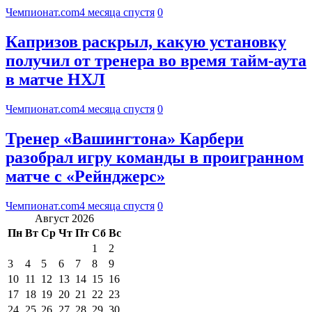
Чемпионат.com
4 месяца спустя
0
Капризов раскрыл, какую установку
получил от тренера во время тайм-аута
в матче НХЛ
Чемпионат.com
4 месяца спустя
0
Тренер «Вашингтона» Карбери
разобрал игру команды в проигранном
матче с «Рейнджерс»
Чемпионат.com
4 месяца спустя
0
Август 2026
Пн
Вт
Ср
Чт
Пт
Сб
Вс
1
2
3
4
5
6
7
8
9
10
11
12
13
14
15
16
17
18
19
20
21
22
23
24
25
26
27
28
29
30