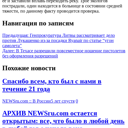
ее и заставили вплавь переходить реку. Трое экологов
пострадали, один находится в больнице в состоянии средней
тяжести, по данному факту проводится проверка.
Навигация по записям
Предыдущая:
Генпрокуратура Литвы рассматривает дело
против Лукашенко из-за посадки Ryanair по статье “угон
самолета”
Далее:
В Техасе разрешили повсеместное ношение пистолетов
без оформления разрешений
Похожие новости
Спасибо всем, кто был с нами в
течение 21 года
NEWSru.com :: В России
5 лет спустя
0
АРХИВ NEWSru.com остается
открытым: все, что было в любой день