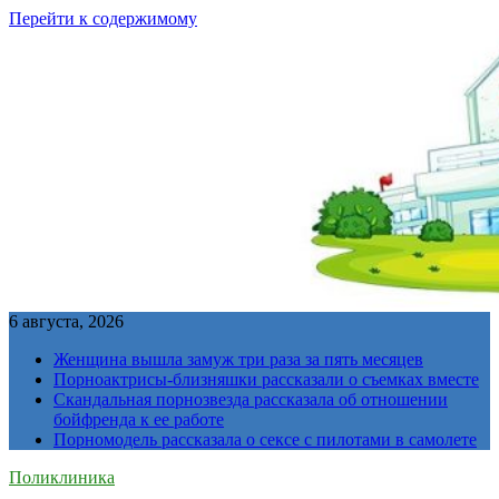
Перейти к содержимому
6 августа, 2026
Женщина вышла замуж три раза за пять месяцев
Порноактрисы-близняшки рассказали о съемках вместе
Скандальная порнозвезда рассказала об отношении
бойфренда к ее работе
Порномодель рассказала о сексе с пилотами в самолете
Поликлиника