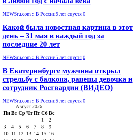
в любой год с начала века
NEWSru.com :: В России
5 лет спустя
0
Какой была новостная картина в этот
день – 31 мая в каждый год за
последние 20 лет
NEWSru.com :: В России
5 лет спустя
0
В Екатеринбурге мужчина открыл
стрельбу с балкона, ранены девочка и
сотрудник Росгвардии (ВИДЕО)
NEWSru.com :: В России
5 лет спустя
0
Август 2026
Пн
Вт
Ср
Чт
Пт
Сб
Вс
1
2
3
4
5
6
7
8
9
10
11
12
13
14
15
16