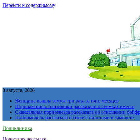
Перейти к содержимому
8 августа, 2026
Женщина вышла замуж три раза за пять месяцев
Порноактрисы-близняшки рассказали о съемках вместе
Скандальная порнозвезда рассказала об отношении бойфре
Порномодель рассказала о сексе с пилотами в самолете
Поликлиника
Новостная рассылка