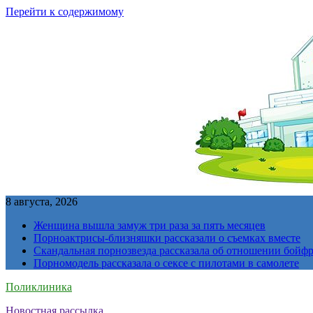
Перейти к содержимому
8 августа, 2026
Женщина вышла замуж три раза за пять месяцев
Порноактрисы-близняшки рассказали о съемках вместе
Скандальная порнозвезда рассказала об отношении бойфре
Порномодель рассказала о сексе с пилотами в самолете
Поликлиника
Новостная рассылка