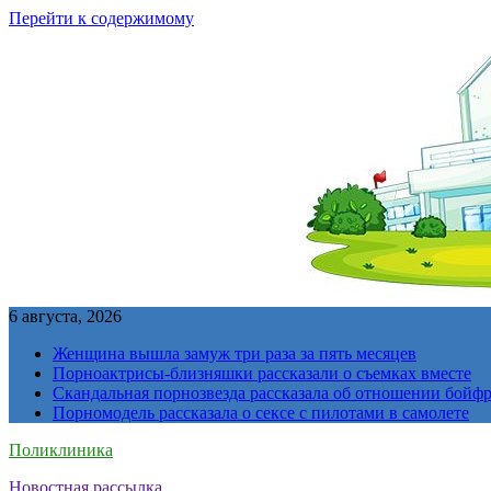
Перейти к содержимому
6 августа, 2026
Женщина вышла замуж три раза за пять месяцев
Порноактрисы-близняшки рассказали о съемках вместе
Скандальная порнозвезда рассказала об отношении бойфре
Порномодель рассказала о сексе с пилотами в самолете
Поликлиника
Новостная рассылка