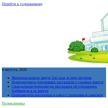
Перейти к содержимому
6 августа, 2026
Женщина вышла замуж три раза за пять месяцев
Порноактрисы-близняшки рассказали о съемках вместе
Скандальная порнозвезда рассказала об отношении
бойфренда к ее работе
Порномодель рассказала о сексе с пилотами в самолете
Поликлиника