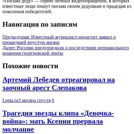
«Письма деду» — серию личных видеообращений, в которых
известные люди пишут письма своим дедушкам и прадедам из
поколения победителей.
Навигация по записям
Предыдущая:
Известный журналист-иноагент заявил о
прошедшей впустую жизни
Далее:
Россиян предупредили о последствиях неправильного
ношения георгиевской ленты
Похожие новости
Артемий Лебедев отреагировал на
заочный арест Слепакова
Lenta.ru
3 месяца спустя
0
Трагедия звезды клипа «Девочка-
война»: мать Ксении прервала
молчание