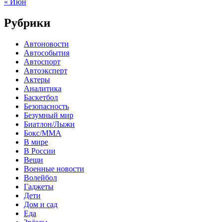
« Июн
Рубрики
Автоновости
Автособытия
Автоспорт
Автоэксперт
Актеры
Аналитика
Баскетбол
Безопасность
Безумный мир
Биатлон/Лыжи
Бокс/MMA
В мире
В России
Вещи
Военные новости
Волейбол
Гаджеты
Дети
Дом и сад
Еда