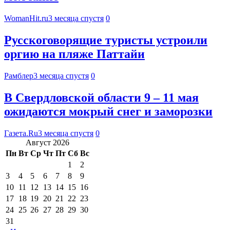
WomanHit.ru
3 месяца спустя
0
Русскоговорящие туристы устроили
оргию на пляже Паттайи
Рамблер
3 месяца спустя
0
В Свердловской области 9 – 11 мая
ожидаются мокрый снег и заморозки
Газета.Ru
3 месяца спустя
0
Август 2026
Пн
Вт
Ср
Чт
Пт
Сб
Вс
1
2
3
4
5
6
7
8
9
10
11
12
13
14
15
16
17
18
19
20
21
22
23
24
25
26
27
28
29
30
31