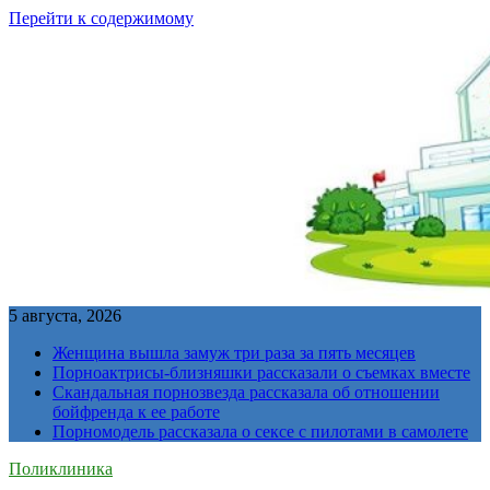
Перейти к содержимому
5 августа, 2026
Женщина вышла замуж три раза за пять месяцев
Порноактрисы-близняшки рассказали о съемках вместе
Скандальная порнозвезда рассказала об отношении
бойфренда к ее работе
Порномодель рассказала о сексе с пилотами в самолете
Поликлиника