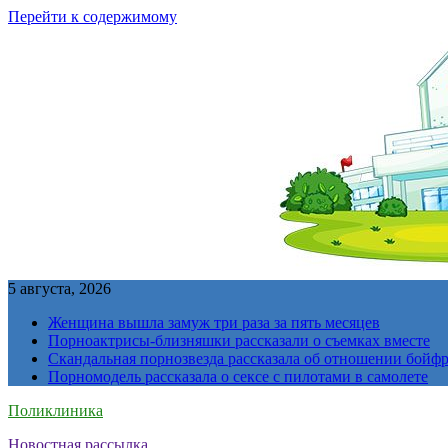
Перейти к содержимому
5 августа, 2026
Женщина вышла замуж три раза за пять месяцев
Порноактрисы-близняшки рассказали о съемках вместе
Скандальная порнозвезда рассказала об отношении бойфре
Порномодель рассказала о сексе с пилотами в самолете
Поликлиника
Новостная рассылка