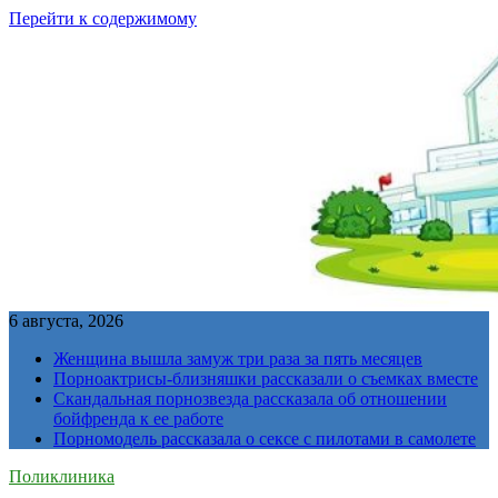
Перейти к содержимому
6 августа, 2026
Женщина вышла замуж три раза за пять месяцев
Порноактрисы-близняшки рассказали о съемках вместе
Скандальная порнозвезда рассказала об отношении
бойфренда к ее работе
Порномодель рассказала о сексе с пилотами в самолете
Поликлиника