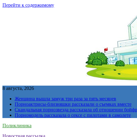
Перейти к содержимому
8 августа, 2026
Женщина вышла замуж три раза за пять месяцев
Порноактрисы-близняшки рассказали о съемках вместе
Скандальная порнозвезда рассказала об отношении бойфре
Порномодель рассказала о сексе с пилотами в самолете
Поликлиника
Новостная рассылка