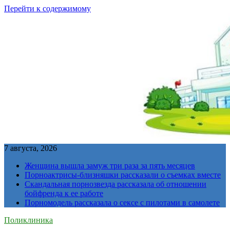
Перейти к содержимому
7 августа, 2026
Женщина вышла замуж три раза за пять месяцев
Порноактрисы-близняшки рассказали о съемках вместе
Скандальная порнозвезда рассказала об отношении
бойфренда к ее работе
Порномодель рассказала о сексе с пилотами в самолете
Поликлиника