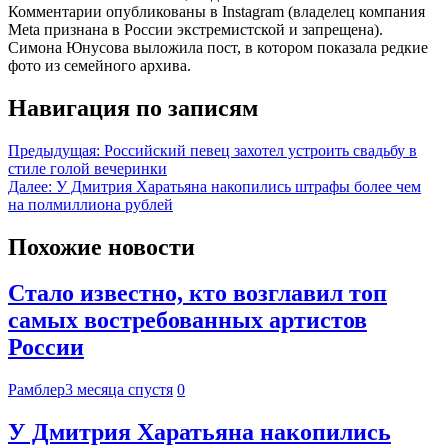
Комментарии опубликованы в Instagram (владелец компания
Meta признана в России экстремистской и запрещена).
Симона Юнусова выложила пост, в котором показала редкие
фото из семейного архива.
Навигация по записям
Предыдущая:
Российский певец захотел устроить свадьбу в
стиле голой вечеринки
Далее:
У Дмитрия Харатьяна накопились штрафы более чем
на полмиллиона рублей
Похожие новости
Стало известно, кто возглавил топ
самых востребованных артистов
России
Рамблер
3 месяца спустя
0
У Дмитрия Харатьяна накопились