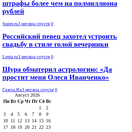
штрафы более чем на полмиллиона
рублей
Super.ru
3 месяца спустя
0
Российский певец захотел устроить
свадьбу в стиле голой вечеринки
Lenta.ru
3 месяца спустя
0
Шура обматерил астрологию: «Да
простит меня Олеся Иванченко»
Газета.Ru
3 месяца спустя
0
Август 2026
Пн
Вт
Ср
Чт
Пт
Сб
Вс
1
2
3
4
5
6
7
8
9
10
11
12
13
14
15
16
17
18
19
20
21
22
23