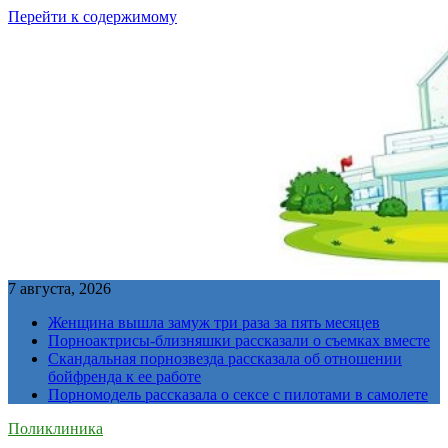
Перейти к содержимому
7 августа, 2026
Женщина вышла замуж три раза за пять месяцев
Порноактрисы-близняшки рассказали о съемках вместе
Скандальная порнозвезда рассказала об отношении
бойфренда к ее работе
Порномодель рассказала о сексе с пилотами в самолете
Поликлиника