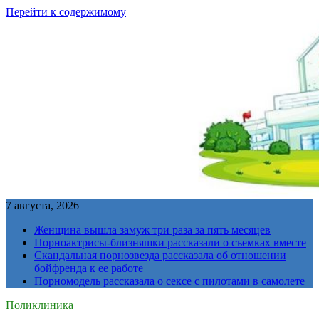
Перейти к содержимому
7 августа, 2026
Женщина вышла замуж три раза за пять месяцев
Порноактрисы-близняшки рассказали о съемках вместе
Скандальная порнозвезда рассказала об отношении
бойфренда к ее работе
Порномодель рассказала о сексе с пилотами в самолете
Поликлиника