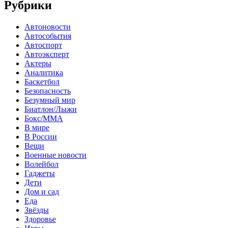
Рубрики
Автоновости
Автособытия
Автоспорт
Автоэксперт
Актеры
Аналитика
Баскетбол
Безопасность
Безумный мир
Биатлон/Лыжи
Бокс/MMA
В мире
В России
Вещи
Военные новости
Волейбол
Гаджеты
Дети
Дом и сад
Еда
Звёзды
Здоровье