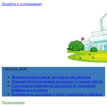
Перейти к содержимому
7 августа, 2026
Женщина вышла замуж три раза за пять месяцев
Порноактрисы-близняшки рассказали о съемках вместе
Скандальная порнозвезда рассказала об отношении
бойфренда к ее работе
Порномодель рассказала о сексе с пилотами в самолете
Поликлиника