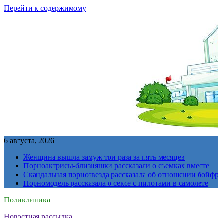
Перейти к содержимому
6 августа, 2026
Женщина вышла замуж три раза за пять месяцев
Порноактрисы-близняшки рассказали о съемках вместе
Скандальная порнозвезда рассказала об отношении бойфре
Порномодель рассказала о сексе с пилотами в самолете
Поликлиника
Новостная рассылка