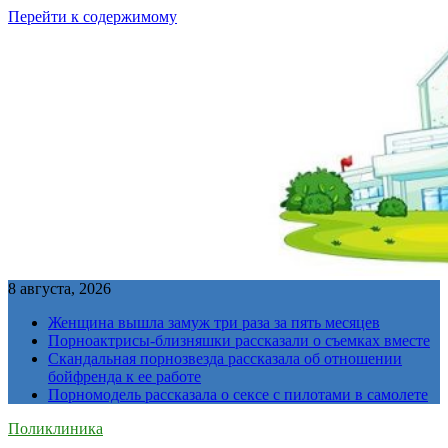
Перейти к содержимому
8 августа, 2026
Женщина вышла замуж три раза за пять месяцев
Порноактрисы-близняшки рассказали о съемках вместе
Скандальная порнозвезда рассказала об отношении
бойфренда к ее работе
Порномодель рассказала о сексе с пилотами в самолете
Поликлиника