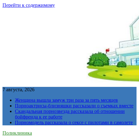
Перейти к содержимому
7 августа, 2026
Женщина вышла замуж три раза за пять месяцев
Порноактрисы-близняшки рассказали о съемках вместе
Скандальная порнозвезда рассказала об отношении
бойфренда к ее работе
Порномодель рассказала о сексе с пилотами в самолете
Поликлиника