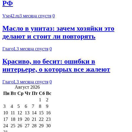
РФ
Vse42.ru
3 месяца спустя
0
Масло в унитаз: зачем хозяйки это
делают и стоит ли повторять
ГлагоL
3 месяца спустя
0
Красиво, но бесит: ошибки в
интерьере, о которых все жалеют
ГлагоL
3 месяца спустя
0
Август 2026
Пн
Вт
Ср
Чт
Пт
Сб
Вс
1
2
3
4
5
6
7
8
9
10
11
12
13
14
15
16
17
18
19
20
21
22
23
24
25
26
27
28
29
30