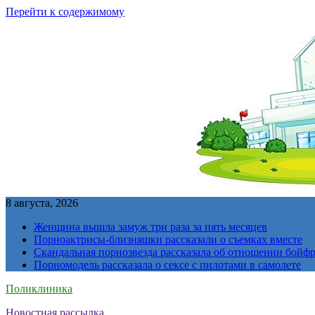
Перейти к содержимому
8 августа, 2026
Женщина вышла замуж три раза за пять месяцев
Порноактрисы-близняшки рассказали о съемках вместе
Скандальная порнозвезда рассказала об отношении бойфре
Порномодель рассказала о сексе с пилотами в самолете
Поликлиника
Новостная рассылка