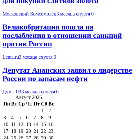
для покупки слитков золота
Московский Комсомолец
3 месяца спустя
0
Великобритания пошла на
послабления в отношении санкций
против России
Lenta.ru
3 месяца спустя
0
Депутат Ананских заявил о лидерстве
России по запасам нефти
Дума ТВ
3 месяца спустя
0
Август 2026
Пн
Вт
Ср
Чт
Пт
Сб
Вс
1
2
3
4
5
6
7
8
9
10
11
12
13
14
15
16
17
18
19
20
21
22
23
24
25
26
27
28
29
30