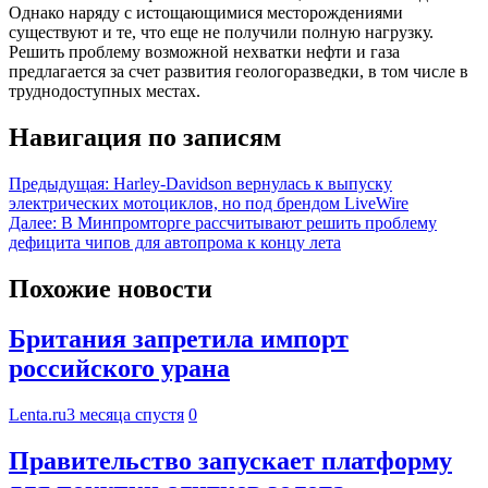
Однако наряду с истощающимися месторождениями
существуют и те, что еще не получили полную нагрузку.
Решить проблему возможной нехватки нефти и газа
предлагается за счет развития геологоразведки, в том числе в
труднодоступных местах.
Навигация по записям
Предыдущая:
Harley-Davidson вернулась к выпуску
электрических мотоциклов, но под брендом LiveWire
Далее:
В Минпромторге рассчитывают решить проблему
дефицита чипов для автопрома к концу лета
Похожие новости
Британия запретила импорт
российского урана
Lenta.ru
3 месяца спустя
0
Правительство запускает платформу