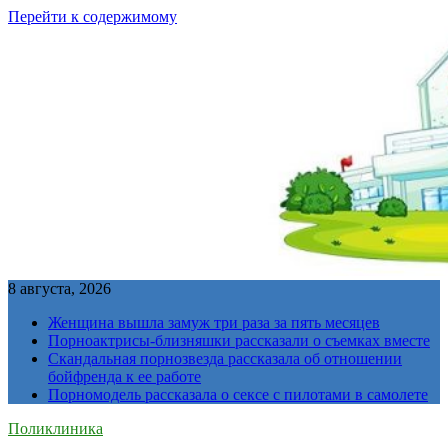
Перейти к содержимому
8 августа, 2026
Женщина вышла замуж три раза за пять месяцев
Порноактрисы-близняшки рассказали о съемках вместе
Скандальная порнозвезда рассказала об отношении
бойфренда к ее работе
Порномодель рассказала о сексе с пилотами в самолете
Поликлиника