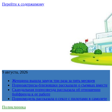
Перейти к содержимому
9 августа, 2026
Женщина вышла замуж три раза за пять месяцев
Порноактрисы-близняшки рассказали о съемках вместе
Скандальная порнозвезда рассказала об отношении
бойфренда к ее работе
Порномодель рассказала о сексе с пилотами в самолете
Поликлиника