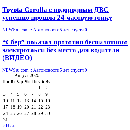
Toyota Corolla с водородным ДВС
успешно прошла 24-часовую гонку
NEWSru.com :: Автоновости
5 лет спустя
0
“Сбер” показал прототип беспилотного
электротакси без места для водителя
(ВИДЕО)
NEWSru.com :: Автоновости
5 лет спустя
0
Август 2026
Пн
Вт
Ср
Чт
Пт
Сб
Вс
1
2
3
4
5
6
7
8
9
10
11
12
13
14
15
16
17
18
19
20
21
22
23
24
25
26
27
28
29
30
31
« Июн