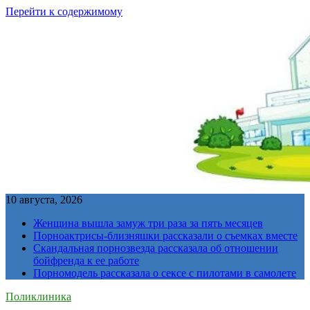
Перейти к содержимому
10 августа, 2026
Женщина вышла замуж три раза за пять месяцев
Порноактрисы-близняшки рассказали о съемках вместе
Скандальная порнозвезда рассказала об отношении
бойфренда к ее работе
Порномодель рассказала о сексе с пилотами в самолете
Поликлиника