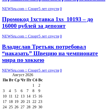
NEWSru.com :: Спорт
5 лет спустя
0
Промокод 1хставка 1xs_10193 – до
16000 рублей за депозит
NEWSru.com :: Спорт
5 лет спустя
0
Владислав Третьяк потребовал
“наказать” Швецию на чемпионате
мира по хоккею
NEWSru.com :: Спорт
5 лет спустя
0
Август 2026
Пн
Вт
Ср
Чт
Пт
Сб
Вс
1
2
3
4
5
6
7
8
9
10
11
12
13
14
15
16
17
18
19
20
21
22
23
24
25
26
27
28
29
30