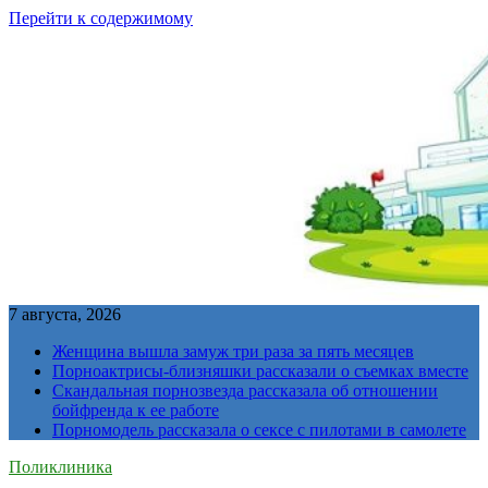
Перейти к содержимому
7 августа, 2026
Женщина вышла замуж три раза за пять месяцев
Порноактрисы-близняшки рассказали о съемках вместе
Скандальная порнозвезда рассказала об отношении
бойфренда к ее работе
Порномодель рассказала о сексе с пилотами в самолете
Поликлиника