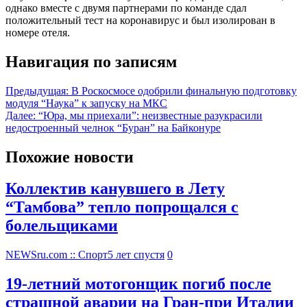
однако вместе с двумя партнерами по команде сдал
положительный тест на коронавирус и был изолирован в
номере отеля.
Навигация по записям
Предыдущая:
В Роскосмосе одобрили финальную подготовку
модуля “Наука” к запуску на МКС
Далее:
“Юра, мы приехали”: неизвестные разукрасили
недостроенный челнок “Буран” на Байконуре
Похожие новости
Коллектив канувшего в Лету
“Тамбова” тепло попрощался с
болельщиками
NEWSru.com :: Спорт
5 лет спустя
0
19-летний мотогонщик погиб после
страшной аварии на Гран-при Италии