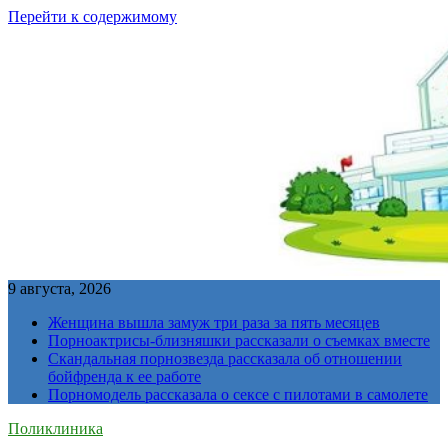
Перейти к содержимому
9 августа, 2026
Женщина вышла замуж три раза за пять месяцев
Порноактрисы-близняшки рассказали о съемках вместе
Скандальная порнозвезда рассказала об отношении
бойфренда к ее работе
Порномодель рассказала о сексе с пилотами в самолете
Поликлиника