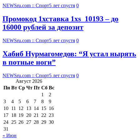
NEWSru.com :: Спорт
5 лет спустя
0
Промокод 1хставка 1xs_10193 – до
16000 рублей за депозит
NEWSru.com :: Спорт
5 лет спустя
0
Хабиб Нурмагомедов: “Я устал нырять
в потные ноги”
NEWSru.com :: Спорт
5 лет спустя
0
Август 2026
Пн
Вт
Ср
Чт
Пт
Сб
Вс
1
2
3
4
5
6
7
8
9
10
11
12
13
14
15
16
17
18
19
20
21
22
23
24
25
26
27
28
29
30
31
« Июн