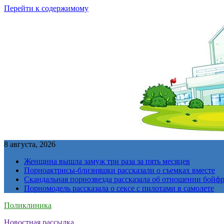
Перейти к содержимому
8 августа, 2026
Женщина вышла замуж три раза за пять месяцев
Порноактрисы-близняшки рассказали о съемках вместе
Скандальная порнозвезда рассказала об отношении бойфре
Порномодель рассказала о сексе с пилотами в самолете
Поликлиника
Новостная рассылка