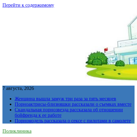
Перейти к содержимому
7 августа, 2026
Женщина вышла замуж три раза за пять месяцев
Порноактрисы-близняшки рассказали о съемках вместе
Скандальная порнозвезда рассказала об отношении
бойфренда к ее работе
Порномодель рассказала о сексе с пилотами в самолете
Поликлиника