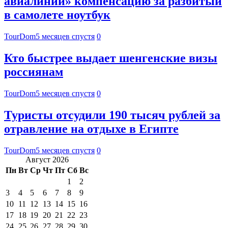
авиалиний» компенсацию за разбитый
в самолете ноутбук
TourDom
5 месяцев спустя
0
Кто быстрее выдает шенгенские визы
россиянам
TourDom
5 месяцев спустя
0
Туристы отсудили 190 тысяч рублей за
отравление на отдыхе в Египте
TourDom
5 месяцев спустя
0
Август 2026
Пн
Вт
Ср
Чт
Пт
Сб
Вс
1
2
3
4
5
6
7
8
9
10
11
12
13
14
15
16
17
18
19
20
21
22
23
24
25
26
27
28
29
30