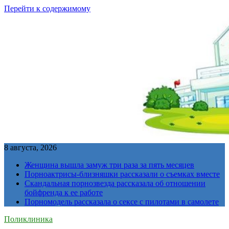
Перейти к содержимому
8 августа, 2026
Женщина вышла замуж три раза за пять месяцев
Порноактрисы-близняшки рассказали о съемках вместе
Скандальная порнозвезда рассказала об отношении
бойфренда к ее работе
Порномодель рассказала о сексе с пилотами в самолете
Поликлиника