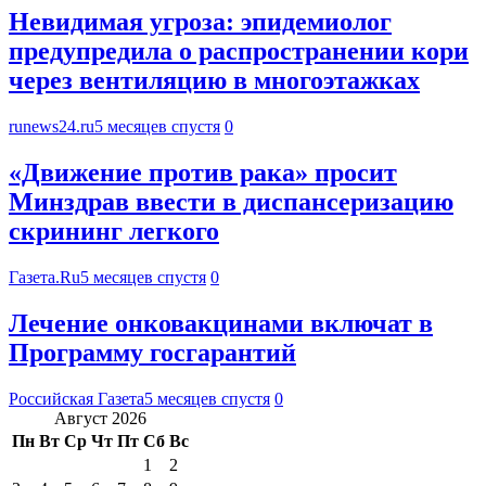
Невидимая угроза: эпидемиолог
предупредила о распространении кори
через вентиляцию в многоэтажках
runews24.ru
5 месяцев спустя
0
«Движение против рака» просит
Минздрав ввести в диспансеризацию
скрининг легкого
Газета.Ru
5 месяцев спустя
0
Лечение онковакцинами включат в
Программу госгарантий
Российская Газета
5 месяцев спустя
0
Август 2026
Пн
Вт
Ср
Чт
Пт
Сб
Вс
1
2